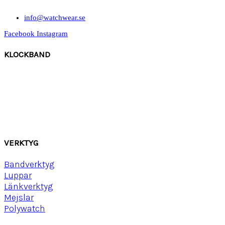
info@watchwear.se
Facebook
Instagram
KLOCKBAND
Canvas
Gummi
Läder
Mocka
Ny
lon strap
VERKTYG
Bandverktyg
Luppar
Länkverktyg
Mejslar
Polywatch