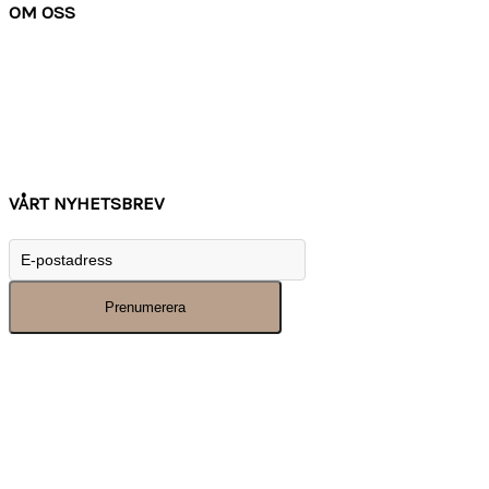
OM OSS
Om Watchwear
Köpvillkor
Kontakta oss
Tips
Inspiration
VÅRT NYHETSBREV