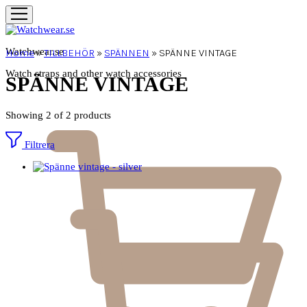
Watchwear.se
Home
»
TILLBEHÖR
»
SPÄNNEN
»
SPÄNNE VINTAGE
Watch straps and other watch accessories
SPÄNNE VINTAGE
Showing
2
of
2
products
Filtrera