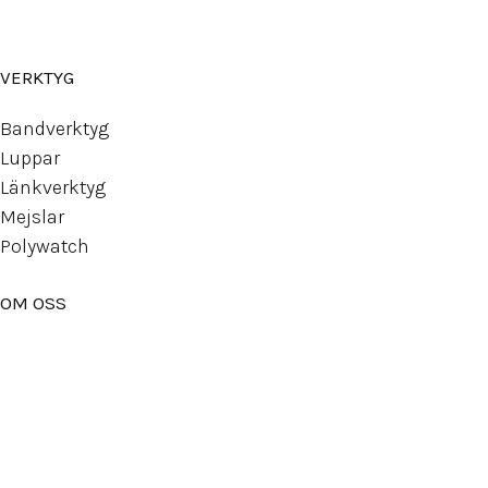
Ny
lon strap
VERKTYG
Bandverktyg
Luppar
Länkverktyg
Mejslar
Polywatch
OM OSS
Om Watchwear
Köpvillkor
Kontakta oss
Tips
Inspiration