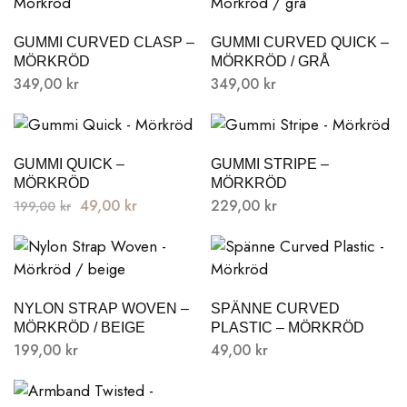
GUMMI CURVED CLASP –
GUMMI CURVED QUICK –
MÖRKRÖD
MÖRKRÖD / GRÅ
349,00
kr
349,00
kr
Den
här
GUMMI QUICK –
GUMMI STRIPE –
pro
MÖRKRÖD
MÖRKRÖD
har
Det
Det
49,00
kr
229,00
kr
199,00
kr
fler
ursprungliga
nuvarande
Den
vari
Den
priset
priset
här
De
här
var:
är:
produkten
olik
produkten
199,00kr.
49,00kr.
har
alte
NYLON STRAP WOVEN –
SPÄNNE CURVED
har
flera
kan
MÖRKRÖD / BEIGE
PLASTIC – MÖRKRÖD
flera
varianter.
välja
199,00
kr
49,00
kr
varianter.
De
Den
på
De
olika
här
pro
olika