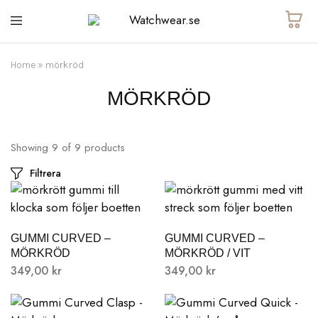
Watchwear.se
Watch
straps
and
other
Home
»
mörkröd
watch
accessories
MÖRKRÖD
Showing
9
of
9
products
Filtrera
GUMMI CURVED –
GUMMI CURVED –
MÖRKRÖD
MÖRKRÖD / VIT
349,00
kr
349,00
kr