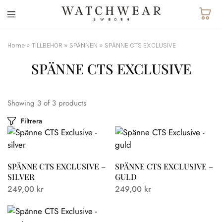
Watchwear.se
Watch
straps
and
Home
»
TILLBEHÖR
»
SPÄNNEN
»
SPÄNNE CTS EXCLUSIVE
other
watch
SPÄNNE CTS EXCLUSIVE
accessories
Showing
3
of
3
products
Filtrera
SPÄNNE CTS EXCLUSIVE –
SPÄNNE CTS EXCLUSIVE –
SILVER
GULD
249,00
kr
249,00
kr