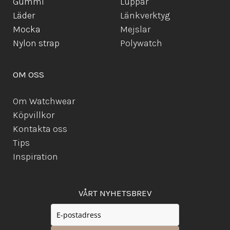
Gummi
Luppar
Läder
Länkverktyg
Mocka
Mejslar
Ny
lon strap
Polywatch
OM OSS
Om Watchwear
Köpvillkor
Kontakta oss
Tips
Inspiration
VÅRT NYHETSBREV