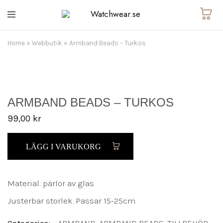
Watchwear.se
Watch
straps
and
Home
»
Webbutik
»
Armband Beads – Turkos
other
watch
accessories
ARMBAND BEADS – TURKOS
99,00
kr
LÄGG I VARUKORG
Material: pärlor av glas
Justerbar storlek. Passar 15-25cm