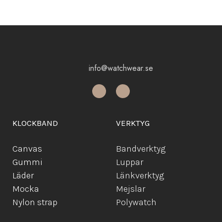
info@watchwear.se
KLOCKBAND
VERKTYG
Canvas
Bandverktyg
Gummi
Luppar
Läder
Länkverktyg
Mocka
Mejslar
Ny
lon strap
Polywatch