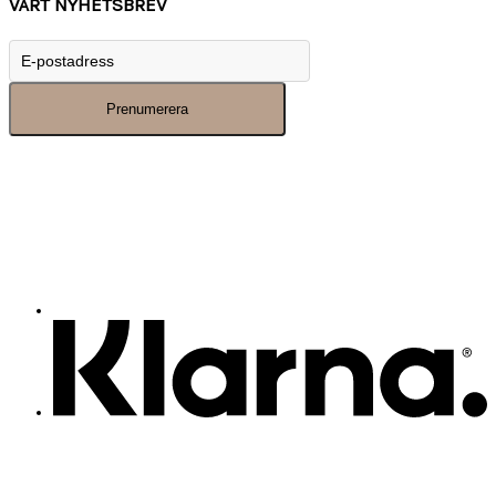
VÅRT NYHETSBREV