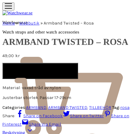
Watchwear.se
Home
»
Webbutik
»
Armband Twisted – Rosa
Watch straps and other watch accessories
ARMBAND TWISTED – ROSA
49,00
kr
LÄGG I VARUKORG
Material: vaxad tråd av nylon
Justerbar storlek. Passar 17-29cm
Categories:
ARMBAND
,
ARMBAND TWISTED
,
TILLBEHÖR
Tag:
rosa
Share:
Share on Facebook
Share on Twitter
Share on
Pinterest
Share Via Email
Beskrivning