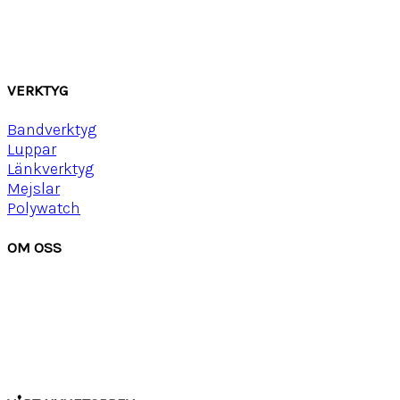
Läder
Mocka
Ny
lon strap
VERKTYG
Bandverktyg
Luppar
Länkverktyg
Mejslar
Polywatch
OM OSS
Om Watchwear
Köpvillkor
Kontakta oss
Tips
Inspiration