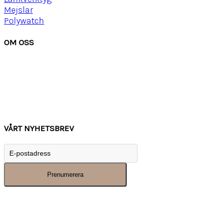
Mejslar
Polywatch
OM OSS
Om Watchwear
Köpvillkor
Kontakta oss
Tips
Inspiration
VÅRT NYHETSBREV