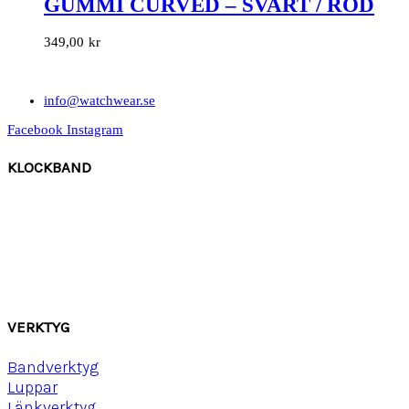
GUMMI CURVED – SVART / RÖD
349,00
kr
info@watchwear.se
Facebook
Instagram
KLOCKBAND
Canvas
Gummi
Läder
Mocka
Ny
lon strap
VERKTYG
Bandverktyg
Luppar
Länkverktyg