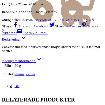
Längd:
ca 75mm + 120mm
Bredd vid spännet:
18mm / 20mm
Categories:
CANVAS
,
CANVAS CURVED
,
KLOCKBAND
Tag:
blå
Share:
Share on Facebook
Share on Twitter
Share on
0
Pinterest
Share Via Email
Beskrivning
Canvasband med ”curved ends” (böjda ändar) för att sluta tätt mot
boetten.
Ytterligare information
Vikt
20 g
Storlek
20mm
,
22mm
Färg
Blå
RELATERADE PRODUKTER