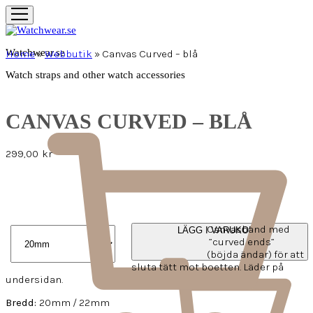
Watchwear.se
Home
»
Webbutik
»
Canvas Curved – blå
Watch straps and other watch accessories
CANVAS CURVED – BLÅ
299,00
kr
Canvasband med
LÄGG I VARUKORG
”curved ends”
(böjda ändar) för att
sluta tätt mot boetten. Läder på
undersidan.
Bredd:
20mm / 22mm