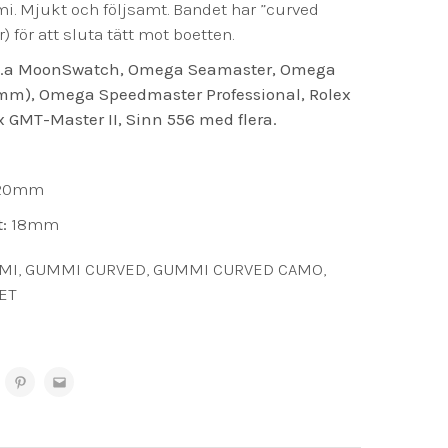
. Mjukt och följsamt. Bandet har ”curved
 för att sluta tätt mot boetten.
l.a MoonSwatch, Omega Seamaster, Omega
mm), Omega Speedmaster Professional, Rolex
 GMT-Master II, Sinn 556 med flera.
120mm
t:
18mm
MI
,
GUMMI CURVED
,
GUMMI CURVED CAMO
,
ET