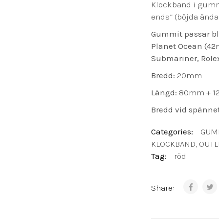
Klockband i gummi
ends” (böjda ändar)
Gummit passar b
Planet Ocean (42
Submariner, Rolex
Bredd:
20mm
Längd:
80mm + 
Bredd vid spänne
Categories:
GUM
KLOCKBAND
,
OUTL
Tag:
röd
Share: