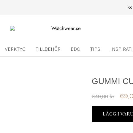
Kö
Watchwear.se
Watch
straps
and
other
VERKTYG
TILLBEHÖR
EDC
TIPS
INSPIRAT
watch
accessories
GUMMI C
69,
349,00
kr
LÄGG I VA