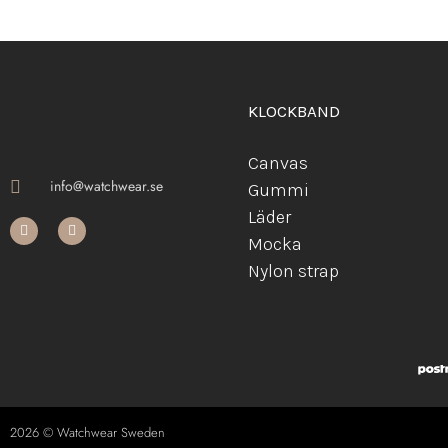
KLOCKBAND
Canvas
info@watchwear.se
Gummi
Läder
Mocka
Ny
lon strap
2026 © Watchwear Sweden