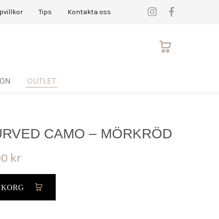
pvillkor
Tips
Kontakta oss
ION
OUTLET
URVED CAMO – MÖRKRÖD
00
kr
RUKORG