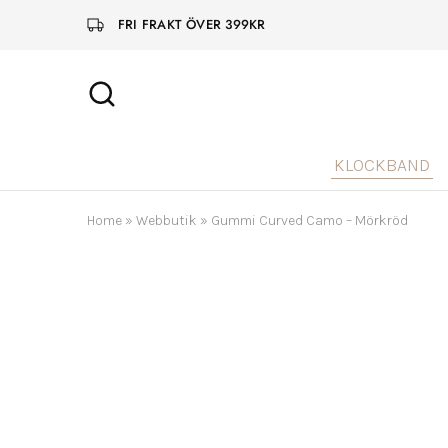
FRI FRAKT ÖVER 399KR
KLOCKBAND
Home
»
Webbutik
»
Gummi Curved Camo – Mörkröd