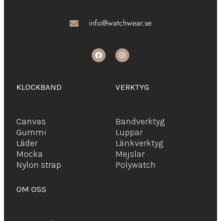
info@watchwear.se
KLOCKBAND
VERKTYG
Canvas
Bandverktyg
Gummi
Luppar
Läder
Länkverktyg
Mocka
Mejslar
Ny
lon strap
Polywatch
OM OSS