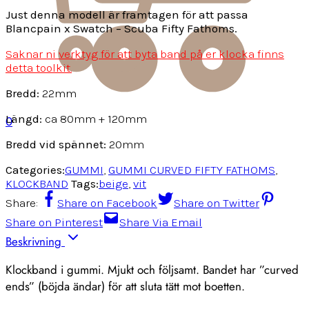
Just denna modell är framtagen för att passa
Blancpain x Swatch – Scuba Fifty Fathoms.
Saknar ni verktyg för att byta band på er klocka finns
detta toolkit.
Bredd:
22mm
Längd:
ca 80mm + 120mm
0
Bredd vid spännet:
20mm
Categories:
GUMMI
,
GUMMI CURVED FIFTY FATHOMS
,
KLOCKBAND
Tags:
beige
,
vit
Share:
Share on Facebook
Share on Twitter
Share on Pinterest
Share Via Email
Beskrivning
Klockband i gummi. Mjukt och följsamt. Bandet har ”curved
ends” (böjda ändar) för att sluta tätt mot boetten.