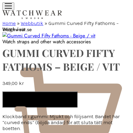
Home
»
Webbutik
»
Gummi Curved Fifty Fathoms –
Watchwear.se
Beige / vit
Watch straps and other watch accessories
GUMMI CURVED FIFTY
FATHOMS – BEIGE / VIT
349,00
kr
LÄGG I VARUKORG
Klockband i gummi. Mjukt och följsamt. Bandet har
”curved ends” (böjda ändar) för att sluta tätt mot
boetten.