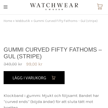
Watchwear.se
Watch
straps
and
Home
»
Webbutik
»
Gummi Curved Fifty Fathoms – Gul (stripe)
other
watch
accessories
GUMMI CURVED FIFTY FATHOMS –
GUL (STRIPE)
349,00
kr
99,00
kr
LÄGG I VARUKORG
Klockband i gummi. Mjukt och följsamt. Bandet har
”curved ends” (böjda ändar) för att sluta tätt mot
boetten.