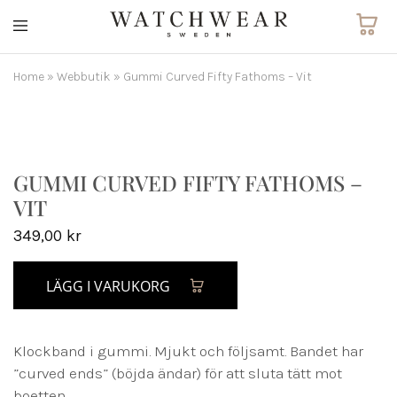
Watchwear.se
Watch
straps
and
Home
»
Webbutik
»
Gummi Curved Fifty Fathoms – Vit
other
watch
accessories
GUMMI CURVED FIFTY FATHOMS –
VIT
349,00
kr
LÄGG I VARUKORG
Klockband i gummi. Mjukt och följsamt. Bandet har
”curved ends” (böjda ändar) för att sluta tätt mot
boetten.