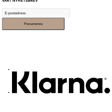
VÅRT NYHETSBREV