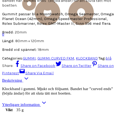
Bandet har ”curved ends” (böjda ändar) för att sluta tätt mot
boetten.
Gummit passar bl.a MoonSwatch, Omega Seamaster, Omega
Planet Ocean (42mm), Omega Speedmaster Professional,
Rolex Submariner, Rolex GMT-Master II, Sinn 556 med flera.
Bredd:
20mm
0
Längd:
80mm + 120mm
Bredd vid spännet:
18mm
Categories:
GUMMI
,
GUMMI CURVED FKM
,
KLOCKBAND
Tag:
blå
Share:
Share on Facebook
Share on Twitter
Share on
Pinterest
Share Via Email
Beskrivning
Klockband i gummi. Mjukt och följsamt. Bandet har ”curved ends”
(böjda ändar) för att sluta tätt mot boetten.
Ytterligare information
Vikt
35 g