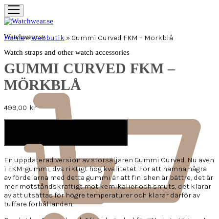
Watchwear.se
Home
»
Webbutik
»
Gummi Curved FKM – Mörkblå
Watch straps and other watch accessories
GUMMI CURVED FKM –
MÖRKBLÅ
499,00
kr
LÄGG I VARUKORG
En uppdaterad version av storsäljaren Gummi Curved. Nu även
i FKM-gummi, dvs riktigt hög kvalitetet. För att nämna några
av fördelarna med detta gummi är att finishen är bättre, det är
mer motståndskraftigt mot kemikalier och smuts, det klarar
av att utsättas för högre temperaturer och klarar därför av
tuffare förhållanden.