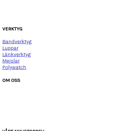
Läder
Mocka
Ny
lon strap
VERKTYG
Bandverktyg
Luppar
Länkverktyg
Mejslar
Polywatch
OM OSS
Om Watchwear
Köpvillkor
Kontakta oss
Tips
Inspiration