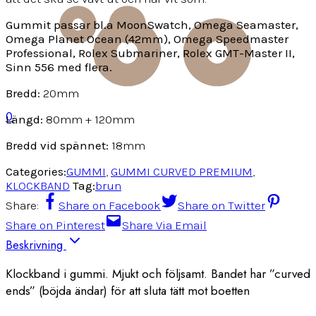
Gummit passar bl.a MoonSwatch, Omega Seamaster,
Omega Planet Ocean (42mm), Omega Speedmaster
Professional, Rolex Submariner, Rolex GMT-Master II,
Sinn 556 med flera.
Bredd:
20mm
0
Längd:
80mm + 120mm
Bredd vid spännet:
18mm
Categories:
GUMMI
,
GUMMI CURVED PREMIUM
,
KLOCKBAND
Tag:
brun
Share:
Share on Facebook
Share on Twitter
Share on Pinterest
Share Via Email
Beskrivning
Klockband i gummi. Mjukt och följsamt. Bandet har ”curved
ends” (böjda ändar) för att sluta tätt mot boetten