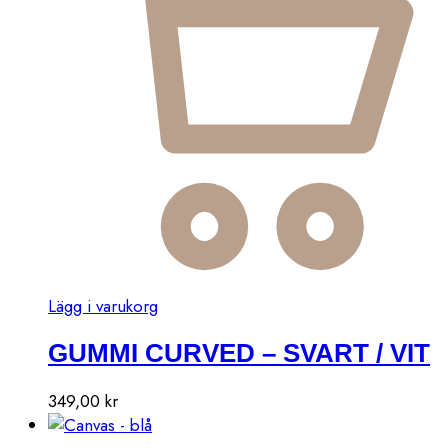
Den
Lägg i varukorg
här
GUMMI CURVED – SVART / VIT
produkten
har
Den
flera
349,00
kr
här
varianter.
produkten