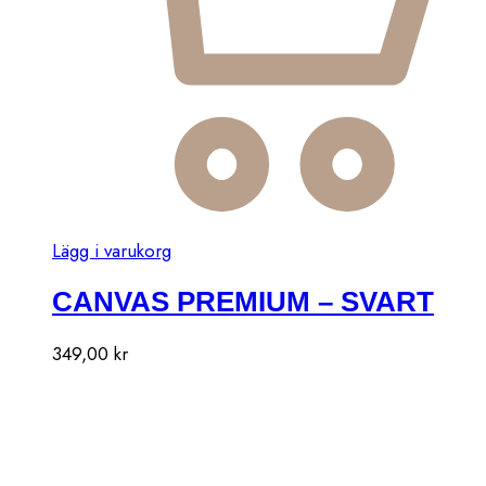
väljas
på
produktsidan
Den
Lägg i varukorg
här
CANVAS PREMIUM – SVART
produkten
har
Den
flera
349,00
kr
här
varianter.
produkten
De
har
olika
flera
alternativen
varianter.
kan