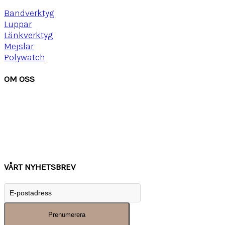
Bandverktyg
Luppar
Länkverktyg
Mejslar
Polywatch
OM OSS
Om Watchwear
Köpvillkor
Kontakta oss
Tips
Inspiration
VÅRT NYHETSBREV