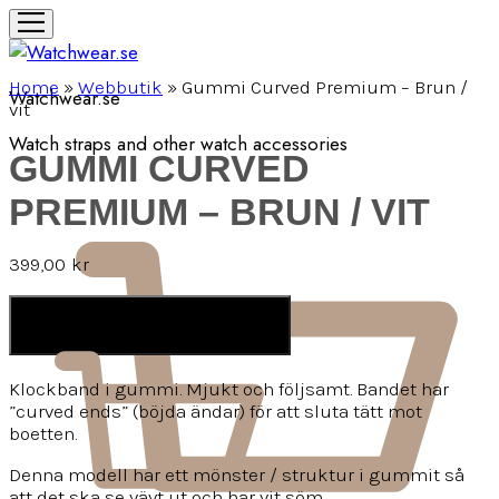
Home
»
Webbutik
»
Gummi Curved Premium – Brun /
Watchwear.se
vit
Watch straps and other watch accessories
GUMMI CURVED
PREMIUM – BRUN / VIT
399,00
kr
LÄGG I VARUKORG
Klockband i gummi. Mjukt och följsamt. Bandet har
”curved ends” (böjda ändar) för att sluta tätt mot
boetten.
Denna modell har ett mönster / struktur i gummit så
att det ska se vävt ut och har vit söm.