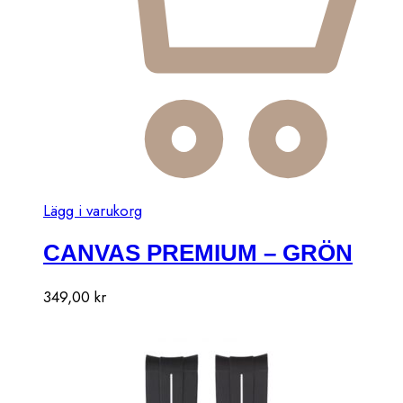
Den
Lägg i varukorg
här
CANVAS PREMIUM – GRÖN
produkten
har
Den
flera
349,00
kr
här
varianter.
produkten
De
har
olika
flera
alternativen