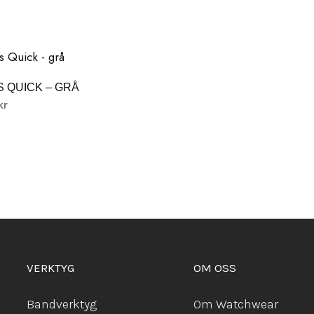
 QUICK – GRÅ
kr
VERKTYG
OM OSS
Bandverktyg
Om Watchwear