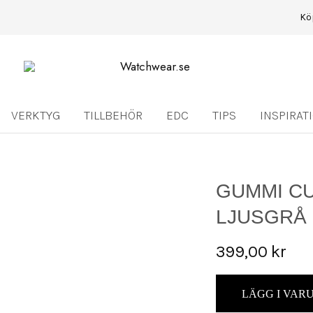
Kö
Watchwear.se
Watch
straps
and
other
VERKTYG
TILLBEHÖR
EDC
TIPS
INSPIRAT
watch
accessories
GUMMI C
LJUSGRÅ
399,00
kr
LÄGG I VA