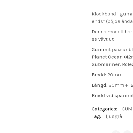
Klockband i gummi
ends” (böjda ändar)
Denna modell har 
se vävt ut.
Gummit passar b
Planet Ocean (42
Submariner, Rolex
Bredd:
20mm
Längd:
80mm + 
Bredd vid spänne
Categories:
GUM
Tag:
ljusgrå