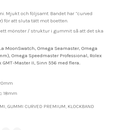
. Mjukt och följsamt. Bandet har ”curved
 för att sluta tätt mot boetten.
ett mönster / struktur i gummit så att det ska
l.a MoonSwatch, Omega Seamaster, Omega
mm), Omega Speedmaster Professional, Rolex
 GMT-Master II, Sinn 556 med flera.
120mm
t:
18mm
MI
,
GUMMI CURVED PREMIUM
,
KLOCKBAND