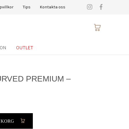
pvillkor
Tips
Kontakta oss
ION
OUTLET
URVED PREMIUM –
RUKORG