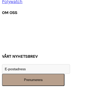
Polywatch
OM OSS
Om Watchwear
Köpvillkor
Kontakta oss
Tips
Inspiration
VÅRT NYHETSBREV