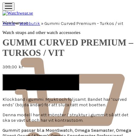
Watchwear.se
Home
»
Webbutik
»
Gummi Curved Premium – Turkos / vit
Watch straps and other watch accessories
GUMMI CURVED PREMIUM –
TURKOS / VIT
399,00
kr
LÄGG I VARUKORG
Klockband i gummi. Mjukt och följsamt. Bandet har ”curved
ends” (böjda ändar) för att sluta tätt mot boetten.
Denna modell har ett mönster / struktur i gummit så att det
ska se vävt ut och har vit kontrastsöm.
Gummit passar bl.a MoonSwatch, Omega Seamaster, Omega
Planet Ocean (42mm), Omega Speedmaster Professional,