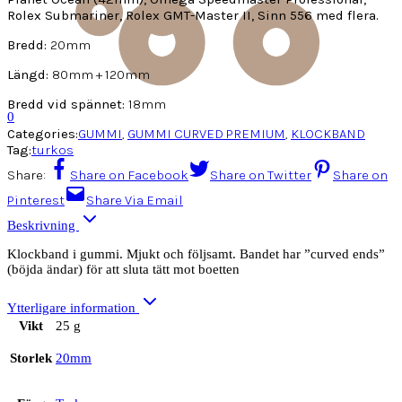
Rolex Submariner, Rolex GMT-Master II, Sinn 556 med flera.
Bredd:
20mm
Längd:
80mm + 120mm
Bredd vid spännet:
18mm
0
Categories:
GUMMI
,
GUMMI CURVED PREMIUM
,
KLOCKBAND
Tag:
turkos
Share:
Share on Facebook
Share on Twitter
Share on
Pinterest
Share Via Email
Beskrivning
Klockband i gummi. Mjukt och följsamt. Bandet har ”curved ends”
(böjda ändar) för att sluta tätt mot boetten
Ytterligare information
Vikt
25 g
Storlek
20mm