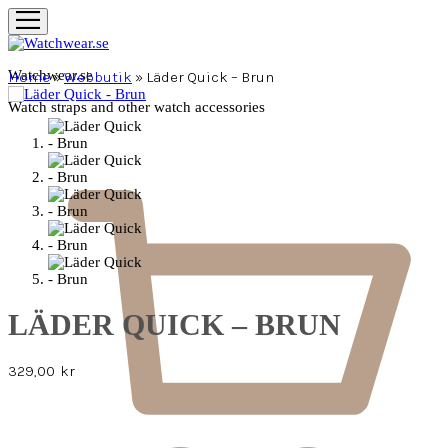
Watchwear.se
Home
»
Webbutik
»
Läder Quick – Brun
Watch straps and other watch accessories
LÄDER QUICK – BRUN
329,00
kr