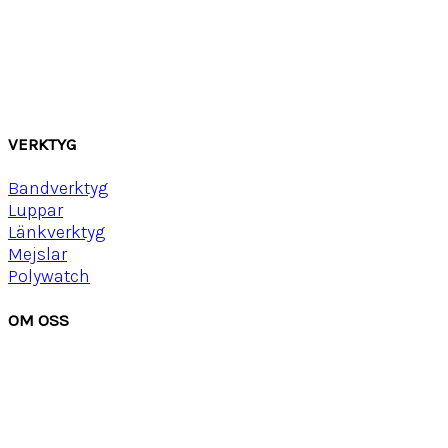
Canvas
Gummi
Läder
Mocka
Ny
lon strap
VERKTYG
Bandverktyg
Luppar
Länkverktyg
Mejslar
Polywatch
OM OSS
Om Watchwear
Köpvillkor
Kontakta oss
Tips