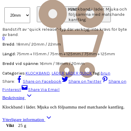
Klockband i läder. Mjuka och
LÄGG I VARUKORG
följsamma med matchande
kantfärg.
Bandstift av “quick release”-typ där verktyg inte krävs för byte
av band.
0
Bredd:
18mm/ 20mm / 22mm
Längd:
75mm + 115mm / 75mm + 125mm / 75mm + 125mm
Bredd vid spänne:
16mm / 18mm / 20mm
Categories:
KLOCKBAND
,
LÄDER
,
LÄDER QUICK
Tag:
brun
Share:
Share on Facebook
Share on Twitter
Share on
Pinterest
Share Via Email
Beskrivning
Klockband i läder. Mjuka och följsamma med matchande kantfärg.
Ytterligare information
Vikt
25 g