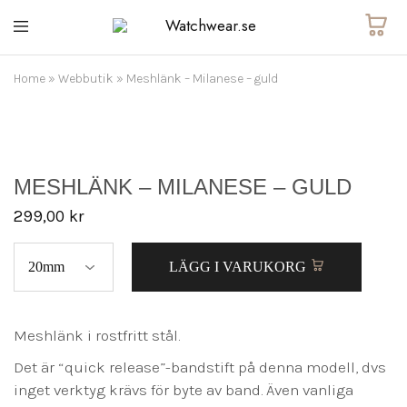
Watchwear.se
Watch
straps
and
Home
»
Webbutik
»
Meshlänk – Milanese – guld
other
watch
accessories
MESHLÄNK – MILANESE – GULD
299,00
kr
LÄGG I VARUKORG
Meshlänk i rostfritt stål.
Det är “quick release”-bandstift på denna modell, dvs
inget verktyg krävs för byte av band. Även vanliga