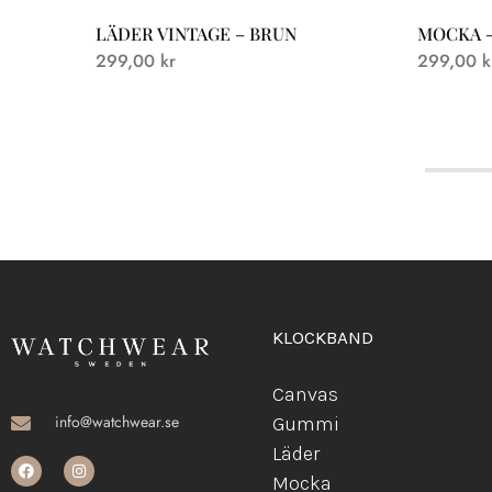
LÄDER VINTAGE – BRUN
MOCKA 
299,00
kr
299,00
k
KLOCKBAND
Canvas
info@watchwear.se
Gummi
Läder
Mocka