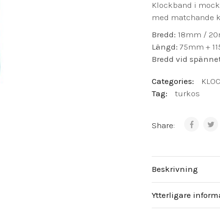
Klockband i mock
med matchande ka
Bredd:
18mm / 2
Längd:
75mm + 1
Bredd vid spänne
Categories:
KLO
Tag:
turkos
Share:
Beskrivning
Ytterligare inform