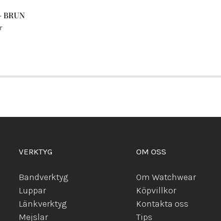
– BRUN
r
VERKTYG
OM OSS
Bandverktyg
Om Watchwear
Luppar
Köpvillkor
Länkverktyg
Kontakta oss
Mejslar
Tips