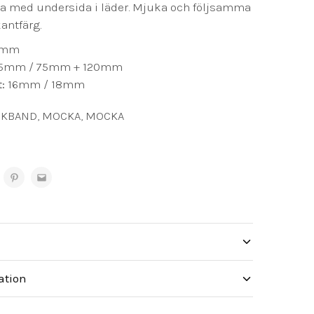
a med undersida i läder. Mjuka och följsamma
ntfärg.
0mm
15mm / 75mm + 120mm
t:
16mm / 18mm
CKBAND
,
MOCKA
,
MOCKA
ation