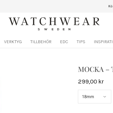
Kö
Watchwear.se
Watch
straps
and
other
VERKTYG
TILLBEHÖR
EDC
TIPS
INSPIRAT
watch
accessories
MOCKA – 
299,00
kr