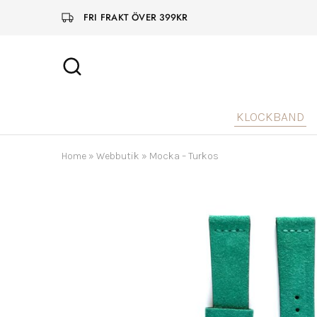
FRI FRAKT ÖVER 399KR
KLOCKBAND
Home
»
Webbutik
»
Mocka – Turkos