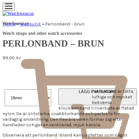
Watchwear.se
Home
»
Webbutik
»
Perlonband – brun
Watch straps and other watch accessories
PERLONBAND – BRUN
99,00
kr
Perlonband är lätta,
LÄGG I VARUKORG
luftiga och mycket
bekväma
klockarmband tillverkade av flätad
nylon. De är slitstarka, snabbtorkande och perfekta för
vardaglig användning. Den flexibla väven formar sig efter
handleden och ger en ventilerad, mjuk känsla.
Observera att perlonband ibland kan uppfattas som något