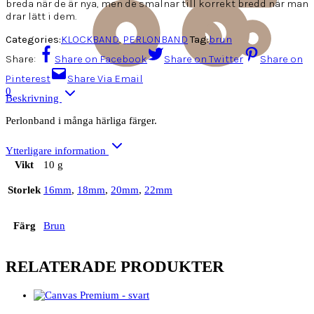
breda när de är nya, men de smalnar till korrekt bredd när man
drar lätt i dem.
Categories:
KLOCKBAND
,
PERLONBAND
Tag:
brun
Share:
Share on Facebook
Share on Twitter
Share on
Pinterest
Share Via Email
0
Beskrivning
Perlonband i många härliga färger.
Ytterligare information
Vikt
10 g
Storlek
16mm
,
18mm
,
20mm
,
22mm
Färg
Brun
RELATERADE PRODUKTER