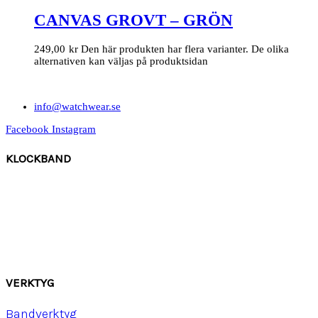
CANVAS GROVT – GRÖN
249,00
kr
Den här produkten har flera varianter. De olika
alternativen kan väljas på produktsidan
info@watchwear.se
Facebook
Instagram
KLOCKBAND
Canvas
Gummi
Läder
Mocka
Ny
lon strap
VERKTYG
Bandverktyg