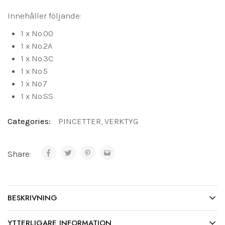
Innehåller följande:
1 x No.00
1 x No.2A
1 x No.3C
1 x No.5
1 x No.7
1 x No.SS
Categories:
PINCETTER
,
VERKTYG
Share:
BESKRIVNING
YTTERLIGARE INFORMATION