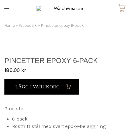
Watchwear.se
Watch
straps
and
Home
»
Webbutik
»
Pincetter epoxy 6-pack
other
watch
accessories
PINCETTER EPOXY 6-PACK
189,00
kr
LÄGG I VARUKORG
Pincetter
6-pack
Rostfritt stål med svart epoxy-beläggning