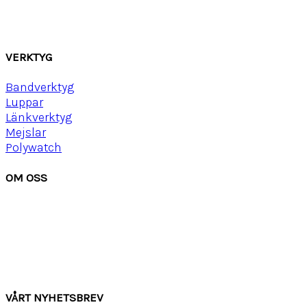
Mocka
Ny
lon strap
VERKTYG
Bandverktyg
Luppar
Länkverktyg
Mejslar
Polywatch
OM OSS
Om Watchwear
Köpvillkor
Kontakta oss
Tips
Inspiration
VÅRT NYHETSBREV