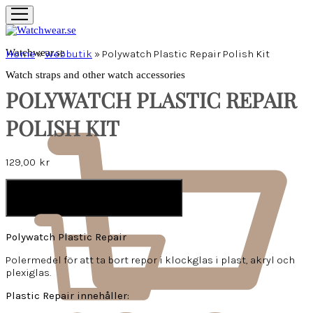
Watchwear.se
Home
»
Webbutik
»
Polywatch Plastic Repair Polish Kit
Watch straps and other watch accessories
POLYWATCH PLASTIC REPAIR
POLISH KIT
129,00
kr
LÄGG I VARUKORG
Polywatch Plastic Repair
Polermedel för att ta bort repor i klockglas i plast, akryl och
plexiglas.
Plastic Repair innehåller: