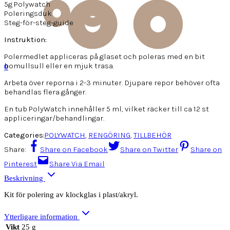
5g Polywatch
Poleringsduk
Steg-för-steg-guide
Instruktion:
Polermedlet appliceras på glaset och poleras med en bit
bomullsull eller en mjuk trasa.
0
Arbeta över reporna i 2-3 minuter. Djupare repor behöver ofta
behandlas flera gånger.
En tub PolyWatch innehåller 5 ml, vilket räcker till ca 12 st
appliceringar/behandlingar.
Categories:
POLYWATCH
,
RENGÖRING
,
TILLBEHÖR
Share:
Share on Facebook
Share on Twitter
Share on
Pinterest
Share Via Email
Beskrivning
Kit för polering av klockglas i plast/akryl.
Ytterligare information
Vikt
25 g