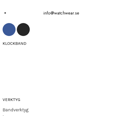
info@watchwear.se
KLOCKBAND
Canvas
Gummi
Läder
Mocka
Ny
lon strap
VERKTYG
Bandverktyg