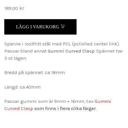
189,00
kr
LÄGG I VARUKORG
Spänne i rostfritt stål med PCL (polished center link).
Passar bland annat
Gummi Curved Clasp
. Spännet har
3 st lägen.
Bredd på spännet: ca 18mm
Längd: ca 40mm
Passar gummi som är 9mm + 16mm, t.ex
Gummi
Curved Clasp
som finns i flera olika färger.