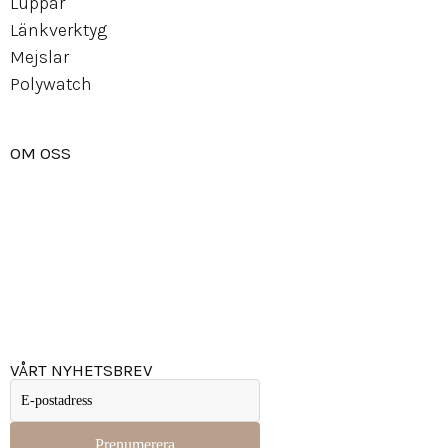
Luppar
Länkverktyg
Mejslar
Polywatch
OM OSS
Om Watchwear
Köpvillkor
Kontakta oss
Tips
Inspiration
VÅRT NYHETSBREV