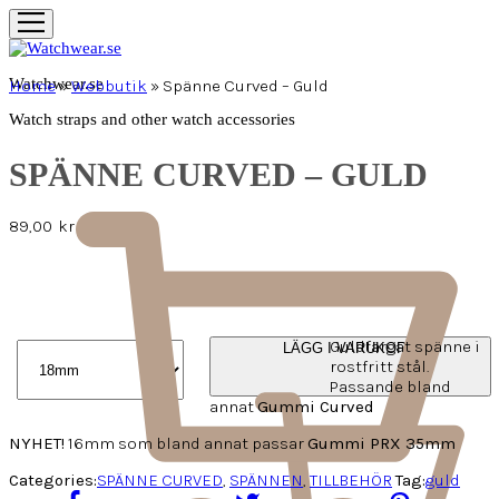
Watchwear.se
Home
»
Webbutik
»
Spänne Curved – Guld
Watch straps and other watch accessories
SPÄNNE CURVED – GULD
89,00
kr
Guldfärgat spänne i
LÄGG I VARUKORG
rostfritt stål.
Passande bland
annat
Gummi Curved
NYHET!
16mm som bland annat passar
Gummi PRX 35mm
Categories:
SPÄNNE CURVED
,
SPÄNNEN
,
TILLBEHÖR
Tag:
guld