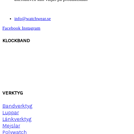
info@watchwear.se
Facebook
Instagram
KLOCKBAND
Canvas
Gummi
Läder
Mocka
Ny
lon strap
VERKTYG
Bandverktyg
Luppar
Länkverktyg
Mejslar
Polywatch