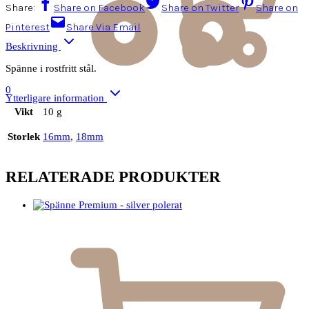
Share:
Share on Facebook
Share on Twitter
Share on
Pinterest
Share Via Email
Beskrivning
Spänne i rostfritt stål.
0
Ytterligare information
Vikt
10 g
Storlek
16mm
,
18mm
RELATERADE PRODUKTER