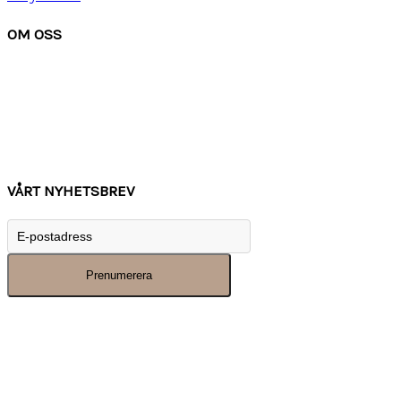
OM OSS
Om Watchwear
Köpvillkor
Kontakta oss
Tips
Inspiration
VÅRT NYHETSBREV