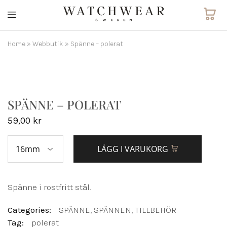
Watchwear.se
Watch
straps
and
Home
»
Webbutik
»
Spänne – polerat
other
watch
accessories
SPÄNNE – POLERAT
59,00
kr
LÄGG I VARUKORG
Spänne i rostfritt stål.
Categories:
SPÄNNE
,
SPÄNNEN
,
TILLBEHÖR
Tag:
polerat