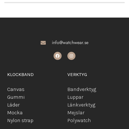
info@watchwear.se
KLOCKBAND
VERKTYG
Canvas
Bandverktyg
Gummi
Luppar
Läder
Länkverktyg
Mocka
Mejslar
Ny
lon strap
Polywatch