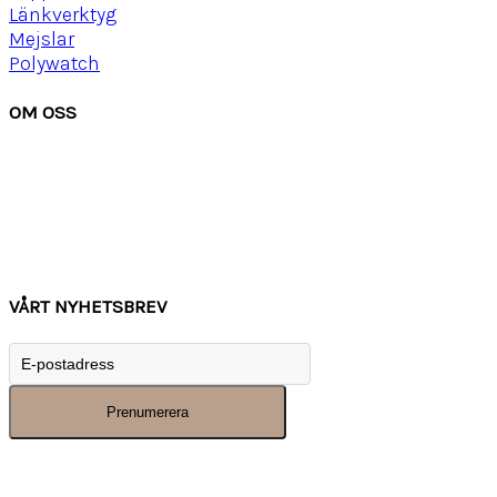
Länkverktyg
Mejslar
Polywatch
OM OSS
Om Watchwear
Köpvillkor
Kontakta oss
Tips
Inspiration
VÅRT NYHETSBREV