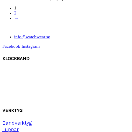
1
2
→
info@watchwear.se
Facebook
Instagram
KLOCKBAND
Canvas
Gummi
Läder
Mocka
Ny
lon strap
VERKTYG
Bandverktyg
Luppar