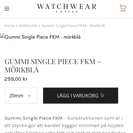
Watchwear.se
Watch
straps
and
Home
»
Webbutik
»
Gummi Single Piece FKM – Mörkblå
other
watch
accessories
GUMMI SINGLE PIECE FKM –
MÖRKBLÅ
299,00
kr
LÄGG I VARUKORG
Gummi Single Piece FKM
– konstruktionen som är i
ett stycke gör att bandet bygger minimalt på höjden
och låter klockan sitta tätt och stabilt mot handleden.