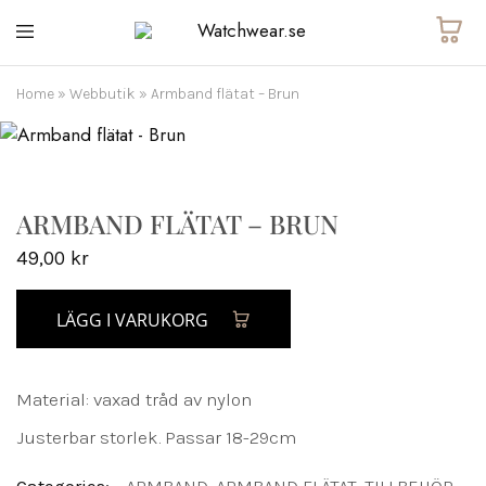
Watchwear.se
Watch
straps
and
Home
»
Webbutik
»
Armband flätat – Brun
other
watch
accessories
ARMBAND FLÄTAT – BRUN
49,00
kr
LÄGG I VARUKORG
Material: vaxad tråd av nylon
Justerbar storlek. Passar 18-29cm