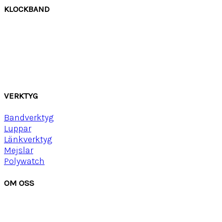
KLOCKBAND
Canvas
Gummi
Läder
Mocka
Ny
lon strap
VERKTYG
Bandverktyg
Luppar
Länkverktyg
Mejslar
Polywatch
OM OSS
Om Watchwear
Köpvillkor