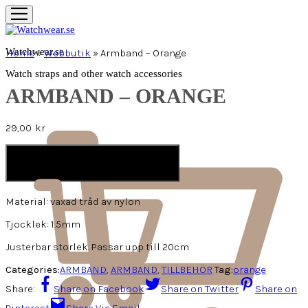
Watchwear.se
Home
»
Webbutik
»
Armband – Orange
Watch straps and other watch accessories
ARMBAND – ORANGE
29,00
kr
LÄGG I VARUKORG
Material: vaxad tråd av nylon
Tjocklek: 1.5mm
Justerbar storlek. Passar upp till 20cm
Categories:
ARMBAND
,
ARMBAND
,
TILLBEHÖR
Tag:
orange
Share:
Share on Facebook
Share on Twitter
Share on