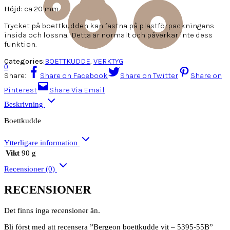
Höjd:
ca 20 mm
Trycket på boettkudden kan fastna på plastförpackningens
insida och lossna.
Detta är normalt och påverkar inte dess
funktion.
Categories:
BOETTKUDDE
,
VERKTYG
0
Share:
Share on Facebook
Share on Twitter
Share on
Pinterest
Share Via Email
Beskrivning
Boettkudde
Ytterligare information
Vikt
90 g
Recensioner (0)
RECENSIONER
Det finns inga recensioner än.
Bli först med att recensera ”Bergeon boettkudde vit – 5395-55B”