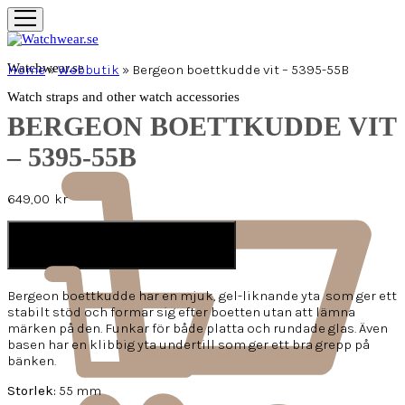
Watchwear.se
Home
»
Webbutik
»
Bergeon boettkudde vit – 5395-55B
Watch straps and other watch accessories
BERGEON BOETTKUDDE VIT
– 5395-55B
649,00
kr
LÄGG I VARUKORG
Bergeon boettkudde har en mjuk, gel-liknande yta
som ger ett
stabilt stöd och formar sig efter boetten utan att lämna
märken på den. Funkar för både platta och rundade glas. Även
basen har en klibbig yta undertill som ger ett bra grepp på
bänken.
Storlek:
55 mm