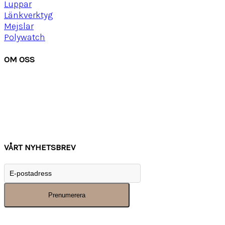
Luppar
Länkverktyg
Mejslar
Polywatch
OM OSS
Om Watchwear
Köpvillkor
Kontakta oss
Tips
Inspiration
VÅRT NYHETSBREV