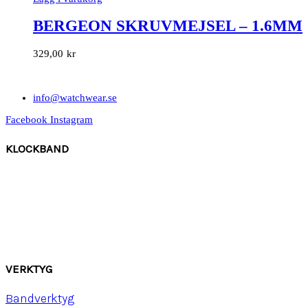
BERGEON SKRUVMEJSEL – 1.6MM
329,00
kr
info@watchwear.se
Facebook
Instagram
KLOCKBAND
Canvas
Gummi
Läder
Mocka
Ny
lon strap
VERKTYG
Bandverktyg