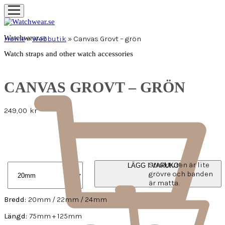
Watchwear.se
Home
»
Webbutik
»
Canvas Grovt – grön
Watch straps and other watch accessories
CANVAS GROVT – GRÖN
249,00
kr
Strukturen är lite
LÄGG I VARUKORG
grövre och banden
är matta.
Bredd:
20mm / 22mm / 24mm
Längd:
75mm + 125mm