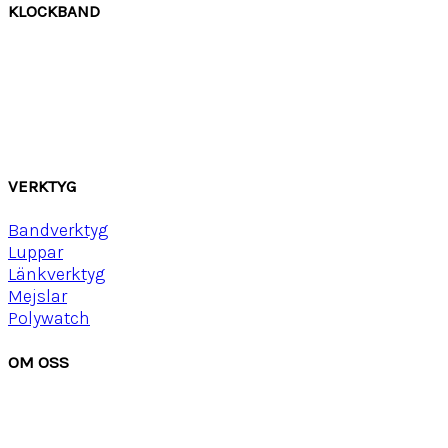
KLOCKBAND
Canvas
Gummi
Läder
Mocka
Ny
lon strap
VERKTYG
Bandverktyg
Luppar
Länkverktyg
Mejslar
Polywatch
OM OSS
Om Watchwear
Köpvillkor