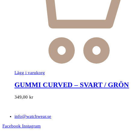
produktsidan
Lägg i varukorg
GUMMI CURVED – SVART / GRÖN
349,00
kr
info@watchwear.se
Facebook
Instagram