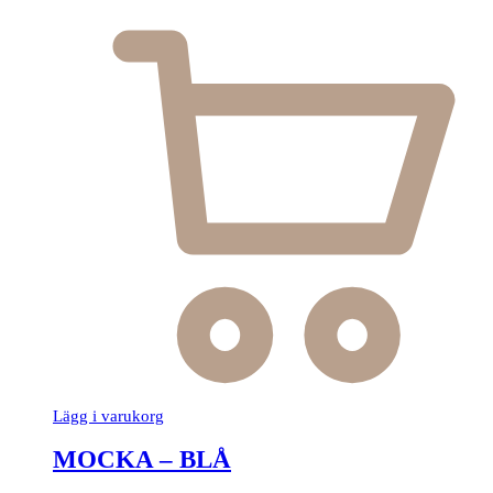
Den
Lägg i varukorg
här
produkten
MOCKA – BLÅ
har
flera