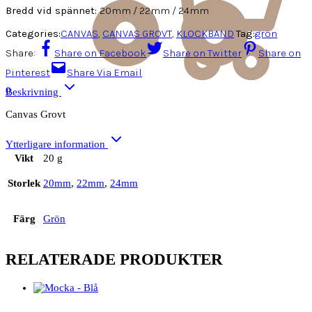
Bredd vid spännet:
20mm / 22mm / 24mm
Categories:
CANVAS
,
CANVAS GROVT
,
KLOCKBAND
Tag:
grön
Share:
Share on Facebook
Share on Twitter
Share on
Pinterest
Share Via Email
0
Beskrivning
Canvas Grovt
Ytterligare information
Vikt
20 g
Storlek
20mm
,
22mm
,
24mm
Färg
Grön
RELATERADE PRODUKTER