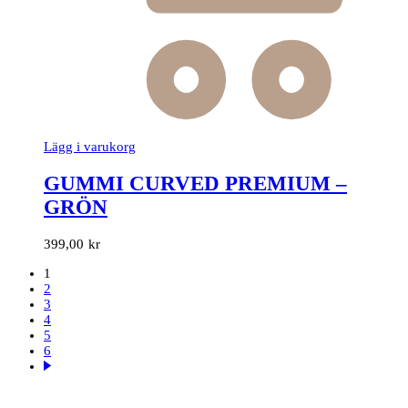
Lägg i varukorg
GUMMI CURVED PREMIUM –
GRÖN
399,00
kr
1
2
3
4
5
6