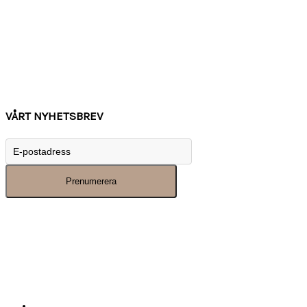
Om Watchwear
Köpvillkor
Kontakta oss
Tips
Inspiration
VÅRT NYHETSBREV