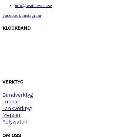
info@watchwear.se
Facebook
Instagram
KLOCKBAND
Canvas
Gummi
Läder
Mocka
Ny
lon strap
VERKTYG
Bandverktyg
Luppar
Länkverktyg
Mejslar
Polywatch
OM OSS