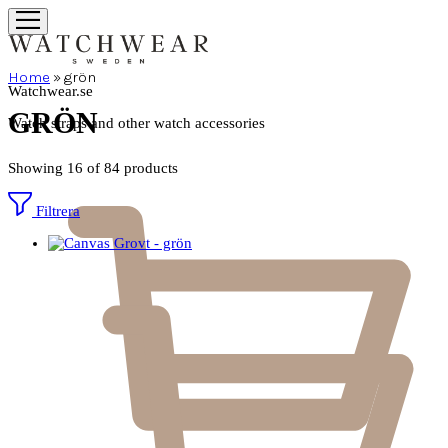
Home
»
grön
Watchwear.se
GRÖN
Watch straps and other watch accessories
Showing
16
of
84
products
Filtrera