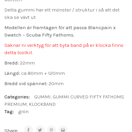
Detta gummi har ett mönster / struktur i så att det
ska se vävt ut.
Modellen är framtagen för att passa Blancpain x
Swatch – Scuba Fifty Fathoms.
Saknar ni verktyg för att byta band på er klocka finns
detta toolkit.
Bredd:
22mm
Längd:
ca 80mm + 120mm
Bredd vid spännet:
20mm
Categories:
GUMMI
,
GUMMI CURVED FIFTY FATHOMS
PREMIUM
,
KLOCKBAND
Tag:
grön
Share: