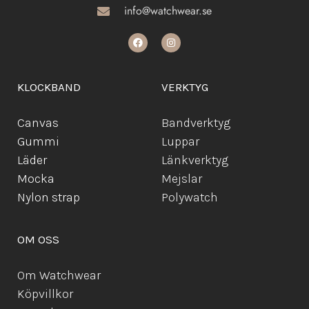
info@watchwear.se
KLOCKBAND
VERKTYG
Canvas
Bandverktyg
Gummi
Luppar
Läder
Länkverktyg
Mocka
Mejslar
Ny
lon strap
Polywatch
OM OSS
Om Watchwear
Köpvillkor