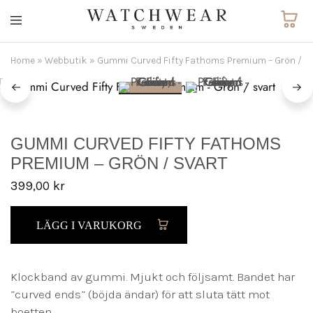
Watchwear.se
Watch
straps
and
Home
»
Webbutik
»
Gummi Curved Fifty Fathoms Premium – Grön / s
other
watch
accessories
GUMMI CURVED FIFTY FATHOMS
PREMIUM – GRÖN / SVART
399,00
kr
LÄGG I VARUKORG
Klockband av gummi. Mjukt och följsamt. Bandet har
”curved ends” (böjda ändar) för att sluta tätt mot
boetten.