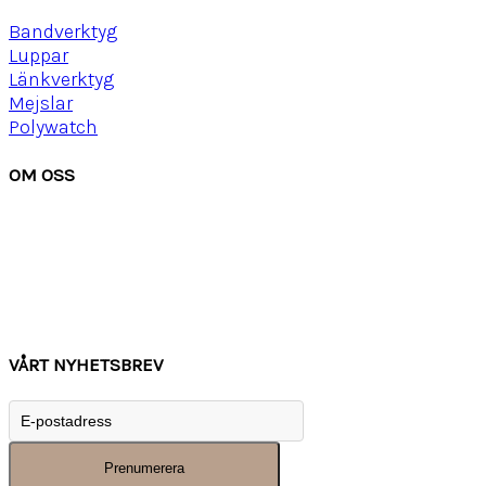
Bandverktyg
Luppar
Länkverktyg
Mejslar
Polywatch
OM OSS
Om Watchwear
Köpvillkor
Kontakta oss
Tips
Inspiration
VÅRT NYHETSBREV