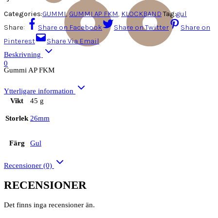
Categories:
GUMMI
,
GUMMI AP FKM
,
KLOCKBAND
Tag:
gul
Share:
Share on Facebook
Share on Twitter
Share on
Pinterest
Share Via Email
Beskrivning
0
Gummi AP FKM
Ytterligare information
Vikt
45 g
Storlek
26mm
Färg
Gul
Recensioner (0)
RECENSIONER
Det finns inga recensioner än.