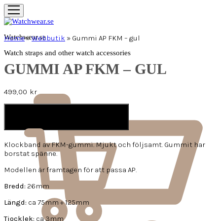
Watchwear.se
Home
»
Webbutik
»
Gummi AP FKM – gul
Watch straps and other watch accessories
GUMMI AP FKM – GUL
499,00
kr
LÄGG I VARUKORG
Klockband av FKM-gummi. Mjukt och följsamt. Gummit har
borstat spänne.
Modellen är framtagen för att passa AP.
Bredd:
26mm
Längd:
ca 75mm + 125mm
Tjocklek:
ca 3mm