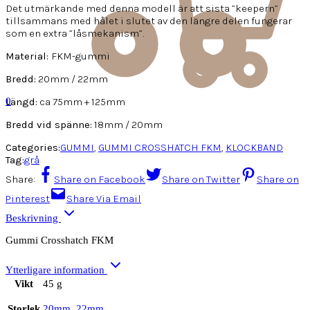
Det utmärkande med denna modell är att sista ”keepern”
tillsammans med hålet i slutet av den längre delen fungerar
som en extra ”låsmekanism”.
Material:
FKM-gummi
Bredd:
20mm / 22mm
Längd:
ca 75mm + 125mm
0
Bredd vid spänne:
18mm / 20mm
Categories:
GUMMI
,
GUMMI CROSSHATCH FKM
,
KLOCKBAND
Tag:
grå
Share:
Share on Facebook
Share on Twitter
Share on
Pinterest
Share Via Email
Beskrivning
Gummi Crosshatch FKM
Ytterligare information
Vikt
45 g
Storlek
20mm
,
22mm