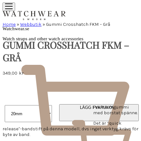
Home
»
Webbutik
»
Gummi Crosshatch FKM – Grå
Watchwear.se
Watch straps and other watch accessories
GUMMI CROSSHATCH FKM –
GRÅ
349,00
kr
Premiumgummi
LÄGG I VARUKORG
med borstat spänne.
Det är “quick
release”-bandstift på denna modell, dvs inget verktyg krävs för
byte av band.