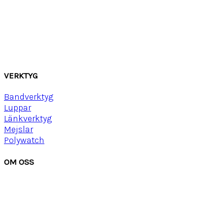
Canvas
Gummi
Läder
Mocka
Ny
lon strap
VERKTYG
Bandverktyg
Luppar
Länkverktyg
Mejslar
Polywatch
OM OSS
Om Watchwear
Köpvillkor
Kontakta oss
Tips