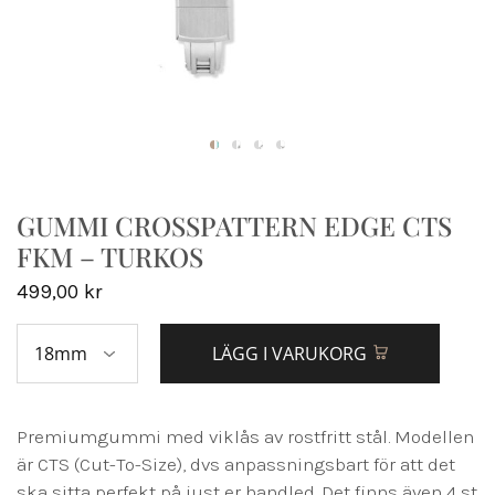
GUMMI CROSSPATTERN EDGE CTS
FKM – TURKOS
499,00
kr
LÄGG I VARUKORG
Premiumgummi med viklås av rostfritt stål. Modellen
är CTS (Cut-To-Size), dvs anpassningsbart för att det
ska sitta perfekt på just er handled. Det finns även 4 st