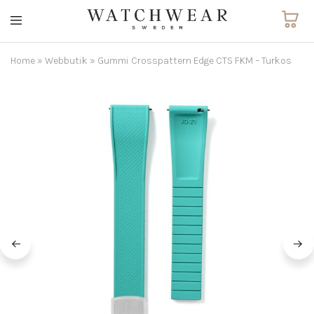
Watchwear.se
Watch
straps
and
Home
»
Webbutik
»
Gummi Crosspattern Edge CTS FKM – Turkos
other
watch
accessories