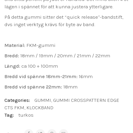
lägen i spännet för att kunna justera ytterligare.
På detta gummi sitter det “quick release”-bandstift,
dvs inget verktyg krävs för byte av band.
Material:
FKM-gummi
Bredd:
18mm / 19mm / 20mm / 21mm / 22mm
Längd:
ca 100 + 100mm
Bredd vid spänne
18mm-21mm:
16mm
Bredd vid spänne
22mm:
18mm
Categories:
GUMMI
,
GUMMI CROSSPATTERN EDGE
CTS FKM
,
KLOCKBAND
Tag:
turkos