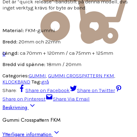
Det är “quick release”-bandstift på denna modell, dvs
inget verktyg krävs för byte av band.
Material:
FKM-gummi
Bredd:
20mm och 22mm
Längd:
ca 70mm + 120mm / ca 75mm + 125mm
0
Bredd vid spänne:
18mm / 20mm
Categories:
GUMMI
,
GUMMI CROSSPATTERN FKM
,
KLOCKBAND
Tag:
grå
Share:
Share on Facebook
Share on Twitter
Share on Pinterest
Share Via Email
Beskrivning
Gummi Crosspattern FKM
Ytterligare information