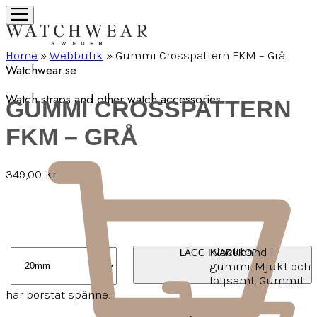
Home
»
Webbutik
»
Gummi Crosspattern FKM – Grå
Watchwear.se
Watch straps and other watch accessories
GUMMI CROSSPATTERN
FKM – GRÅ
349,00
kr
Klockband i
LÄGG I VARUKORG
gummi. Mjukt och
följsamt. Gummit
har borstat spänne.