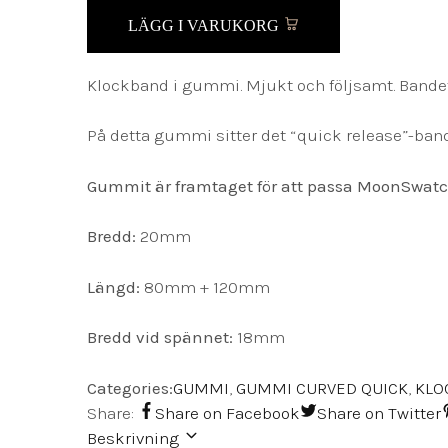
LÄGG I VARUKORG
Klockband i gummi. Mjukt och följsamt. Bandet h
På detta gummi sitter det “quick release”-bands
Gummit är framtaget för att passa MoonSwatch
Bredd:
20mm
Längd:
80mm + 120mm
Bredd vid spännet:
18mm
Categories:
GUMMI
,
GUMMI CURVED QUICK
,
KLO
Share:
Share on Facebook
Share on Twitter
Beskrivning