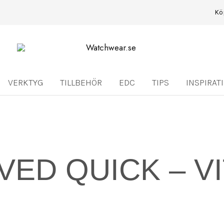
Kö
Watchwear.se
Watch
straps
and
other
VERKTYG
TILLBEHÖR
EDC
TIPS
INSPIRAT
watch
accessories
ED QUICK – VIT