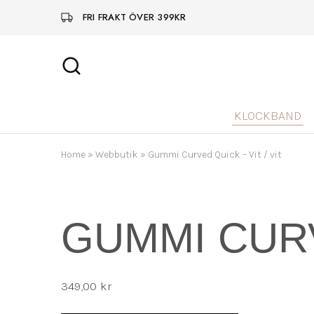
FRI FRAKT ÖVER 399KR
KLOCKBAND
Home
»
Webbutik
»
Gummi Curved Quick – Vit / vit
GUMMI CURV
349,00
kr