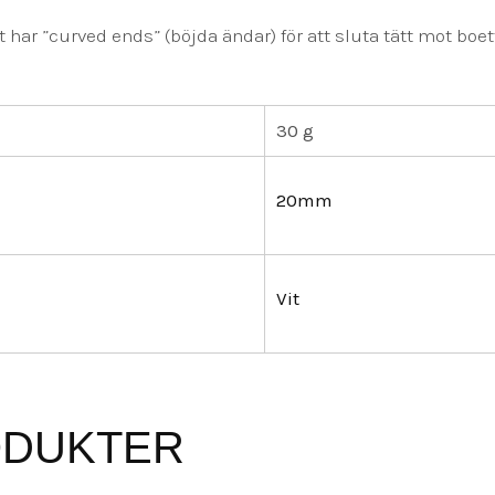
ar ”curved ends” (böjda ändar) för att sluta tätt mot boet
30 g
20mm
Vit
ODUKTER