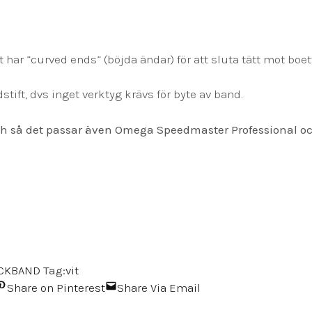
ar ”curved ends” (böjda ändar) för att sluta tätt mot boet
tift, dvs inget verktyg krävs för byte av band.
 så det passar även Omega Speedmaster Professional och
CKBAND
Tag:
vit
Share on Pinterest
Share Via Email