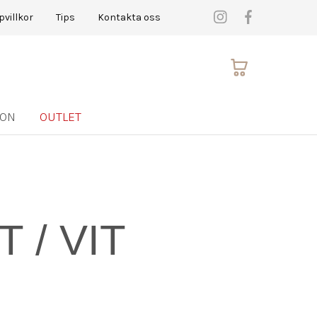
pvillkor
Tips
Kontakta oss
ION
OUTLET
 / VIT