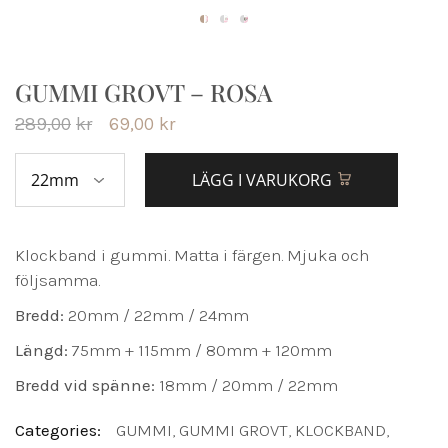
GUMMI GROVT – ROSA
289,00
kr
69,00
kr
LÄGG I VARUKORG
Klockband i gummi. Matta i färgen. Mjuka och
följsamma.
Bredd:
20mm / 22mm / 24mm
Längd:
75mm + 115mm / 80mm + 120mm
Bredd vid spänne:
18mm / 20mm / 22mm
Categories:
GUMMI
,
GUMMI GROVT
,
KLOCKBAND
,