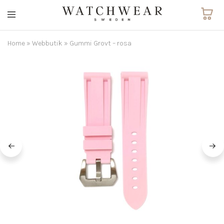
Watchwear.se
Watch
straps
and
Home
»
Webbutik
»
Gummi Grovt – rosa
other
watch
accessories