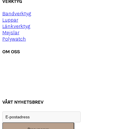
VERKTYG
Bandverktyg
Luppar
Länkverktyg
Mejslar
Polywatch
OM OSS
Om Watchwear
Köpvillkor
Kontakta oss
Tips
Inspiration
VÅRT NYHETSBREV