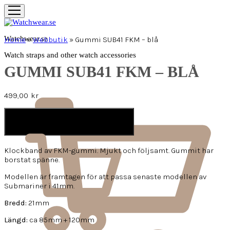
Watchwear.se
Home
»
Webbutik
»
Gummi SUB41 FKM – blå
Watch straps and other watch accessories
GUMMI SUB41 FKM – BLÅ
499,00
kr
LÄGG I VARUKORG
Klockband av FKM-gummi. Mjukt och följsamt. Gummit har
borstat spänne.
Modellen är framtagen för att passa senaste modellen av
Submariner i 41mm.
Bredd:
21mm
Längd:
ca 85mm + 120mm