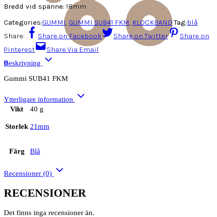
Bredd vid spänne:
18mm
Categories:
GUMMI
,
GUMMI SUB41 FKM
,
KLOCKBAND
Tag:
blå
Share:
Share on Facebook
Share on Twitter
Share on
Pinterest
Share Via Email
0
Beskrivning
Gummi SUB41 FKM
Ytterligare information
Vikt
40 g
Storlek
21mm
Färg
Blå
Recensioner (0)
RECENSIONER
Det finns inga recensioner än.