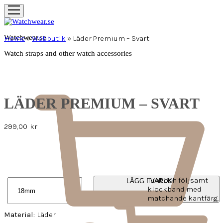
Watchwear.se
Home
»
Webbutik
»
Läder Premium – Svart
Watch straps and other watch accessories
LÄDER PREMIUM – SVART
299,00
kr
Tunt och följsamt
LÄGG I VARUKORG
klockband med
matchande kantfärg.
Material:
Läder