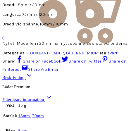
Bredd:
18mm / 20mm
Längd:
ca 75mm + 120mm
Bredd vid spänne:
16mm / 18mm
0
Nyhet! Modellen i 20mm har nytt spänne. Se sista två bilderna.
Categories:
KLOCKBAND
,
LÄDER
,
LÄDER PREMIUM
Tag:
svart
Share:
Share on Facebook
Share on Twitter
Share on
Pinterest
Share Via Email
Beskrivning
Läder Premium
Ytterligare information
Vikt
15 g
Storlek
18mm
,
20mm
Färg
Svart