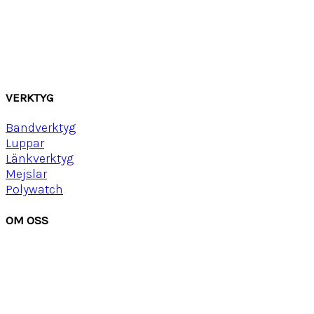
Canvas
Gummi
Läder
Mocka
Ny
lon strap
VERKTYG
Bandverktyg
Luppar
Länkverktyg
Mejslar
Polywatch
OM OSS
Om Watchwear
Köpvillkor
Kontakta oss
Tips
Inspiration