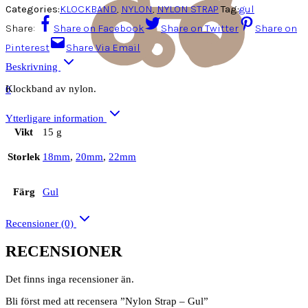
Categories:
KLOCKBAND
,
NYLON
,
NYLON STRAP
Tag:
gul
Share:
Share on Facebook
Share on Twitter
Share on
Pinterest
Share Via Email
Beskrivning
Klockband av nylon.
0
Ytterligare information
Vikt
15 g
Storlek
18mm
,
20mm
,
22mm
Färg
Gul
Recensioner (0)
RECENSIONER
Det finns inga recensioner än.
Bli först med att recensera ”Nylon Strap – Gul”