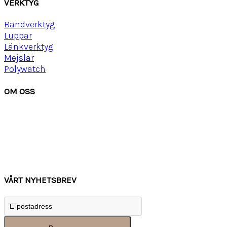
VERKTYG
Bandverktyg
Luppar
Länkverktyg
Mejslar
Polywatch
OM OSS
Om Watchwear
Köpvillkor
Kontakta oss
Tips
Inspiration
VÅRT NYHETSBREV