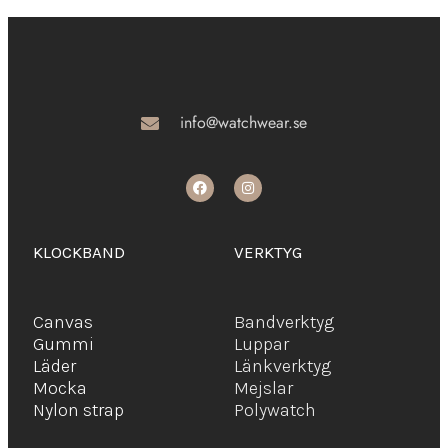
info@watchwear.se
KLOCKBAND
VERKTYG
Canvas
Bandverktyg
Gummi
Luppar
Läder
Länkverktyg
Mocka
Mejslar
Ny
lon strap
Polywatch