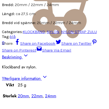
Bredd:
20mm / 22mm / 24mm
Längd:
ca 27,5 cm
Bredd vid spänne:
20mm / 22mm / 24mm
Categories:
KLOCKBAND
,
NYLON
,
NYLON STRAP ZULU
Tag:
blå
0
Share:
Share on Facebook
Share on Twitter
Share on Pinterest
Share Via Email
Beskrivning
Klockband av nylon.
Ytterligare information
Vikt
25 g
Storlek
20mm
,
22mm
,
24mm