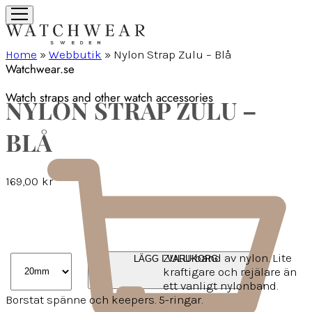
Home
»
Webbutik
»
Nylon Strap Zulu – Blå
Watchwear.se
Watch straps and other watch accessories
NYLON STRAP ZULU –
BLÅ
169,00
kr
ZULU-band av nylon. Lite
LÄGG I VARUKORG
kraftigare och rejälare än
ett vanligt nylonband.
Borstat spänne och keepers. 5-ringar.