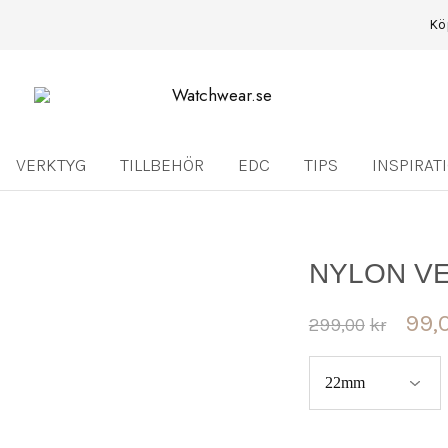
Kö
Watchwear.se
Watch
straps
and
other
VERKTYG
TILLBEHÖR
EDC
TIPS
INSPIRAT
watch
accessories
NYLON VE
99,
299,00
kr