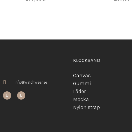
KLOCKBAND
Canvas
info@watchwear.se
Gummi
Läder
Mocka
Ny
lon strap