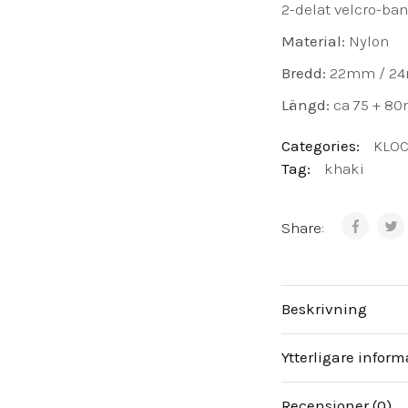
2-delat velcro-ba
Material:
Nylon
Bredd:
22mm / 2
Längd:
ca 75 + 8
Categories:
KLO
Tag:
khaki
Share:
Beskrivning
Ytterligare inform
Recensioner (0)