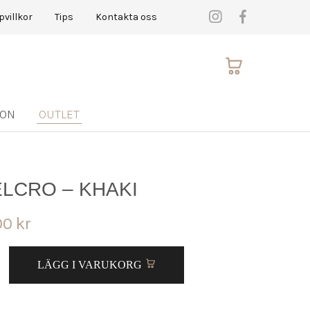
pvillkor
Tips
Kontakta oss
ION
OUTLET
LCRO – KHAKI
00
kr
LÄGG I VARUKORG