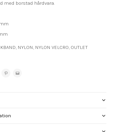
nd med borstad hårdvara.
4mm
0mm
CKBAND
,
NYLON
,
NYLON VELCRO
,
OUTLET
ation