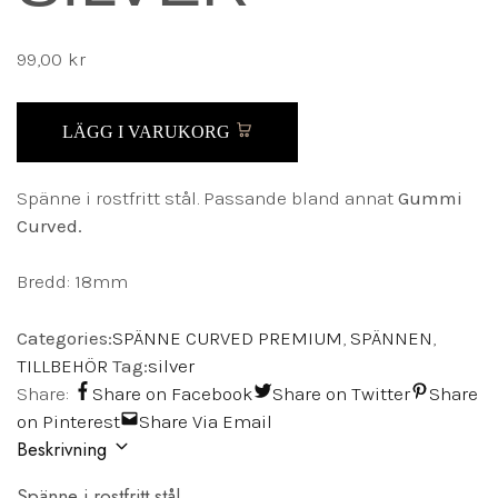
99,00
kr
LÄGG I VARUKORG
Spänne i rostfritt stål. Passande bland annat
Gummi
Curved.
Bredd: 18mm
Categories:
SPÄNNE CURVED PREMIUM
,
SPÄNNEN
,
TILLBEHÖR
Tag:
silver
Share:
Share on Facebook
Share on Twitter
Share
on Pinterest
Share Via Email
Beskrivning
Spänne i rostfritt stål.