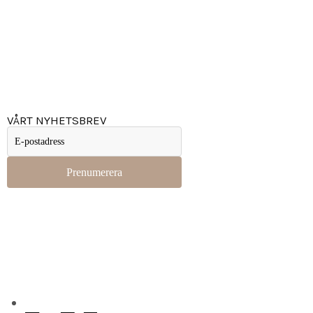
Köpvillkor
Kontakta oss
Tips
Inspiration
VÅRT NYHETSBREV