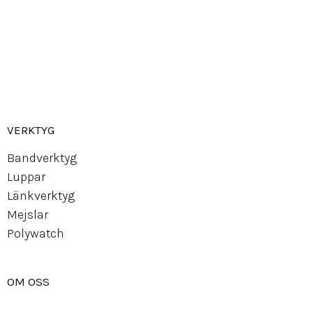
Canvas
Gummi
Läder
Mocka
Ny
lon strap
VERKTYG
Bandverktyg
Luppar
Länkverktyg
Mejslar
Polywatch
OM OSS
Om Watchwear