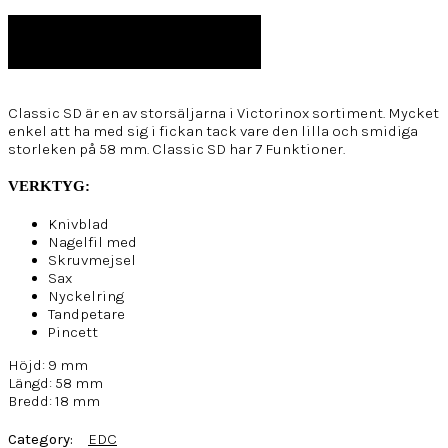
LÄGG I VARUKORG
Classic SD är en av storsäljarna i Victorinox sortiment. Mycket
enkel att ha med sig i fickan tack vare den lilla och smidiga
storleken på 58 mm. Classic SD har 7 Funktioner.
VERKTYG:
Knivblad
Nagelfil med
Skruvmejsel
Sax
Nyckelring
Tandpetare
Pincett
Höjd: 9 mm
Längd: 58 mm
Bredd: 18 mm
Category:
EDC