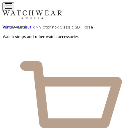
Home
»
Webbutik
»
Victorinox Classic SD – Rosa
Watchwear.se
Watch straps and other watch accessories