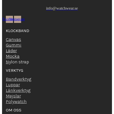
199,00kr.
49,00kr.
info@watchwear.se
Facebook
Instagram
KLOCKBAND
Canvas
Gummi
Läder
Mocka
Ny
lon strap
VERKTYG
Bandverktyg
Luppar
Länkverktyg
Mejslar
Polywatch
OM OSS