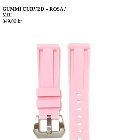
GUMMI CURVED – ROSA /
VIT
349,00
kr
Den
här
produkten
har
flera
varianter.
De
olika
alternativen
kan
väljas
på
produktsidan