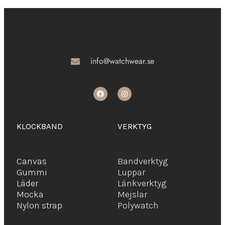
info@watchwear.se
KLOCKBAND
VERKTYG
Canvas
Bandverktyg
Gummi
Luppar
Läder
Länkverktyg
Mocka
Mejslar
Ny
lon strap
Polywatch