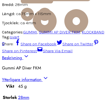
Bredd:
28mm
Längd:
ca 75mm + 115mm
Tjocklek:
ca 4mm
Categories:
GUMMI
,
GUMMI AP DIVER FKM
,
KLOCKBAND
Tag:
svart
0
Share:
Share on Facebook
Share on Twitter
Share on Pinterest
Share Via Email
Beskrivning
Gummi AP Diver FKM
Ytterligare information
Vikt
45 g
Storlek
28mm