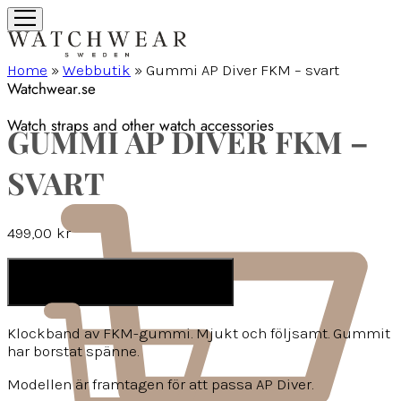
Home
»
Webbutik
»
Gummi AP Diver FKM – svart
Watchwear.se
Watch straps and other watch accessories
GUMMI AP DIVER FKM –
SVART
499,00
kr
LÄGG I VARUKORG
Klockband av FKM-gummi. Mjukt och följsamt. Gummit
har borstat spänne.
Modellen är framtagen för att passa AP Diver.