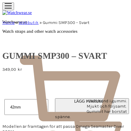
Watchwear.se
Home
»
Webbutik
»
Gummi SMP300 – Svart
Watch straps and other watch accessories
GUMMI SMP300 – SVART
349,00
kr
Klockband i gummi.
LÄGG I VARUKORG
Mjukt och följsamt.
Gummit har borstat
spänne.
Modellen är framtagen för att passa Omega Seamaster Diver