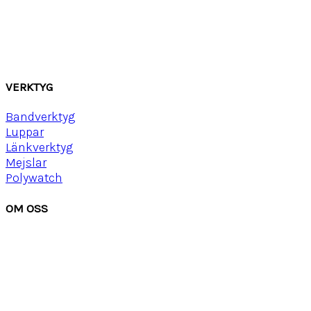
Gummi
Läder
Mocka
Ny
lon strap
VERKTYG
Bandverktyg
Luppar
Länkverktyg
Mejslar
Polywatch
OM OSS
Om Watchwear
Köpvillkor
Kontakta oss
Tips
Inspiration