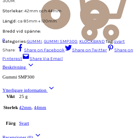
300M.
Storlekar:
42mm och 44mm
Längd:
ca 85mm + 120mm
Bredd vid spänne:
0
Categories:
GUMMI
,
GUMMI SMP300
,
KLOCKBAND
Tag:
svart
Share:
Share on Facebook
Share on Twitter
Share on
Pinterest
Share Via Email
Beskrivning
Gummi SMP300
Ytterligare information
Vikt
25 g
Storlek
42mm
,
44mm
Färg
Svart
Recensioner (0)