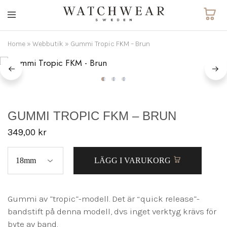
Watchwear.se
Watch
straps
and
Home
»
Webbutik
»
Gummi Tropic FKM – Brun
other
watch
accessories
GUMMI TROPIC FKM – BRUN
349,00
kr
LÄGG I VARUKORG
Gummi av ”tropic”-modell. Det är “quick release”-
bandstift på denna modell, dvs inget verktyg krävs för
byte av band.