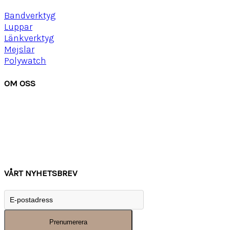
Bandverktyg
Luppar
Länkverktyg
Mejslar
Polywatch
OM OSS
Om Watchwear
Köpvillkor
Kontakta oss
Tips
Inspiration
VÅRT NYHETSBREV